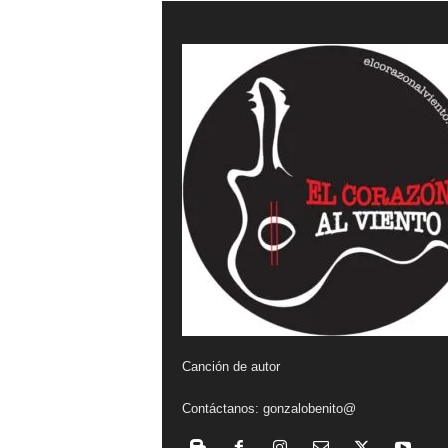
a
l
v
i
e
n
t
o
Canción de autor
Contáctanos:
gonzalobenito@