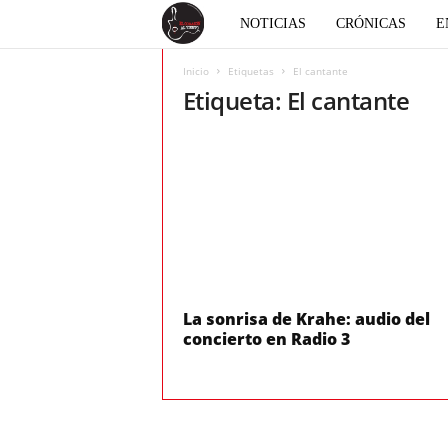
E
NOTICIAS
CRÓNICAS
E
l
Inicio
Etiquetas
El cantante
Etiqueta: El cantante
c
o
r
a
z
La sonrisa de Krahe: audio del
concierto en Radio 3
ó
n