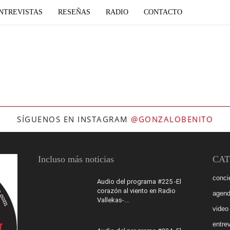
NTREVISTAS
RESEÑAS
RADIO
CONTACTO
SÍGUENOS EN INSTAGRAM
@GONZALOBENITO
Incluso más noticias
CAT
conci
Audio del programa #225 -El
corazón al viento en Radio
agen
Vallekas-...
video
entrev