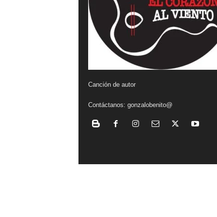
a
l
v
i
Canción de autor
e
Contáctanos:
gonzalobenito@
n
t
o