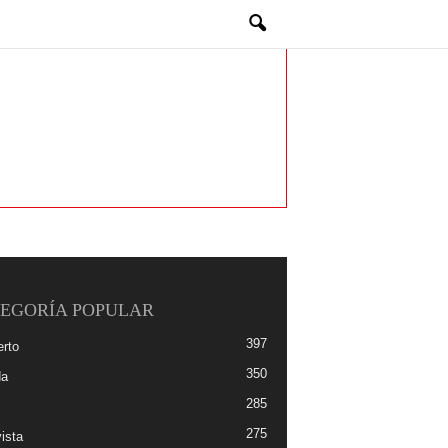
EGORÍA POPULAR
397
erto
350
da
285
275
ista