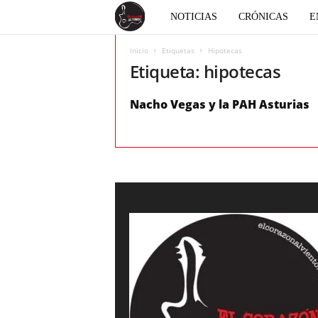
E
NOTICIAS
CRÓNICAS
E
l
Inicio
Etiquetas
Hipotecas
Etiqueta: hipotecas
c
Nacho Vegas y la PAH Asturias
o
r
a
z
ó
n