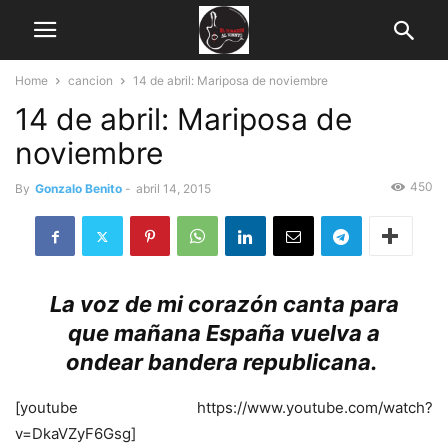
Home
cancion
14 de abril: Mariposa de noviembre
14 de abril: Mariposa de
noviembre
450
By
Gonzalo Benito
-
abril 14, 2015
La voz de mi corazón canta para
que mañana España vuelva a
ondear bandera republicana.
[youtube https://www.youtube.com/watch?
v=DkaVZyF6Gsg]