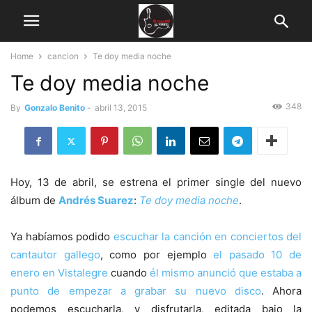
Home
cancion
Te doy media noche
Te doy media noche
348
By
Gonzalo Benito
-
abril 13, 2015
Hoy, 13 de abril, se estrena el primer single del nuevo
álbum de
Andrés Suarez
:
Te doy media noche
.
Ya habíamos podido
escuchar la canción en conciertos del
cantautor gallego
, como por ejemplo
el pasado 10 de
enero en Vistalegre
cuando
él mismo anunció que estaba a
punto de empezar a grabar su nuevo disco
. Ahora
podemos escucharla, y disfrutarla, editada bajo la