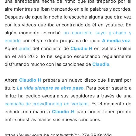
una enredadera hecha de ritmo que iba trepando por el
aire mientras se iban trenzando en ella palabras y acordes.
Después de aquella noche lo escuché alguna que otra vez
por los vídeos que iba encontrando de él en youtube. En
algún momento escuché
un concierto suyo grabado y
emitido
por el ya extinto programa de radio
A media voz
.
Aquel
audio
del concierto de
Claudio H
en Galileo Galilei
en el año 2013 lo he seguido escuchando regularmente
disfrutando mucho con las canciones de
Claudio
.
Ahora
Claudio H
prepara un nuevo disco que llevará por
título
La vida siempre se abre paso
. Para poder sacarlo a
la luz ha pedido ayuda a sus seguidores a través de una
campaña de crowdfunding en Verkami
. Es el momento de
echarle una mano a
Claudio H
para poder tener pronto
entre nuestras manos sus nuevas canciones.
https://www.youtube.com/watch?v=2ZwBRIGvWjg