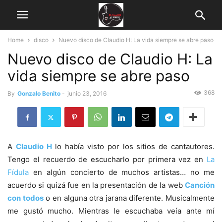
Home
disco
Nuevo disco de Claudio H: La vida siempre se abre paso
Nuevo disco de Claudio H: La
vida siempre se abre paso
368
By
Gonzalo Benito
-
junio 23, 2016
A
Claudio H
lo había visto por los sitios de cantautores.
Tengo el recuerdo de escucharlo por primera vez en
La
Fídula
en algún concierto de muchos artistas… no me
acuerdo si quizá fue en la presentación de la web
Canción
con todos
o en alguna otra jarana diferente. Musicalmente
me gustó mucho. Mientras le escuchaba veía ante mí