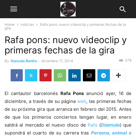
Home
noticias
Rafa pons: nuevo videoclip y primeras fechas de la
gira
Rafa pons: nuevo videoclip y
primeras fechas de la gira
378
By
Gonzalo Benito
-
diciembre 17, 2014
El cantautor barcelonés
Rafa Pons
anunció ayer, 16 de
diciembre, a través de su página
web
, las primeras fechas
de su próxima gira que arranca en febrero del 2015. Antes
de que los primeros conciertos tengan lugar, en enero
saldrá al mercado el nuevo disco de
Rafa
(
Disimula
) que
supondrá el cuarto de su carrera tras
Persona, animal o